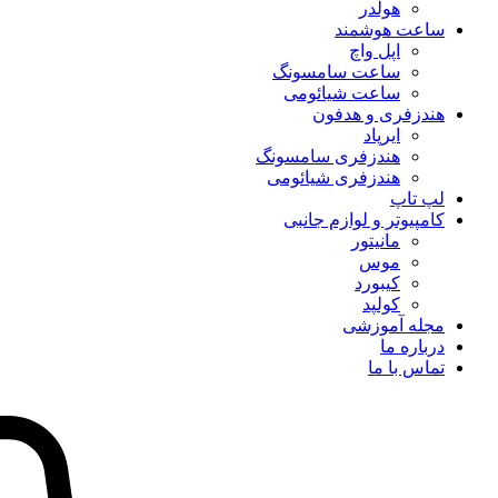
هولدر
ساعت هوشمند
اپل واچ
ساعت سامسونگ
ساعت شیائومی
هندزفری و هدفون
ایرپاد
هندزفری سامسونگ
هندزفری شیائومی
لپ تاپ
کامپیوتر و لوازم جانبی
مانیتور
موس
کیبورد
کولپد
مجله آموزشی
درباره ما
تماس با ما