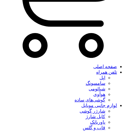
صفحه اصلی
تلفن همراه
اپل
سامسونگ
شیائومی
هوآوی
گوشی‌های ساده
لوازم جانبی موبایل
شارژر گوشی
کابل شارژ
پاوربانک
قاب و گلس