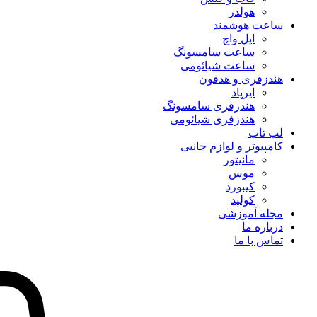
هولدر
ساعت هوشمند
اپل واچ
ساعت سامسونگ
ساعت شیائومی
هندزفری و هدفون
ایرپاد
هندزفری سامسونگ
هندزفری شیائومی
لپ تاپ
کامپیوتر و لوازم جانبی
مانیتور
موس
کیبورد
کولپد
مجله آموزشی
درباره ما
تماس با ما