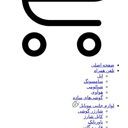
صفحه اصلی
تلفن همراه
اپل
سامسونگ
شیائومی
هوآوی
گوشی‌های ساده
لوازم جانبی موبایل
شارژر گوشی
کابل شارژ
پاوربانک
قاب و گلس