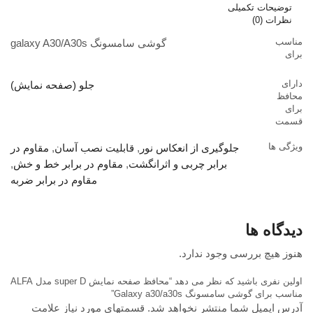
توضیحات تکمیلی
نظرات (0)
مناسب
گوشی سامسونگ galaxy A30/A30s
برای
دارای
جلو (صفحه نمایش)
محافظ
برای
قسمت
ویژگی‌ ها
جلوگیری از انعکاس نور
,
قابلیت نصب آسان
,
مقاوم در
برابر چربی و اثرانگشت
,
مقاوم در برابر خط و خش
,
مقاوم در برابر ضربه
دیدگاه ها
هنوز هیچ بررسی وجود ندارد.
اولین نفری باشید که نظر می دهد “محافظ صفحه نمایش super D مدل ALFA
مناسب برای گوشی سامسونگ Galaxy a30/a30s”
آدرس ایمیل شما منتشر نخواهد شد. قسمتهای مورد نیاز علامت