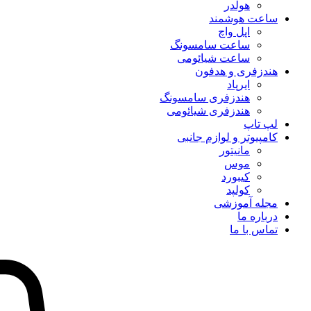
هولدر
ساعت هوشمند
اپل واچ
ساعت سامسونگ
ساعت شیائومی
هندزفری و هدفون
ایرپاد
هندزفری سامسونگ
هندزفری شیائومی
لپ تاپ
کامپیوتر و لوازم جانبی
مانیتور
موس
کیبورد
کولپد
مجله آموزشی
درباره ما
تماس با ما