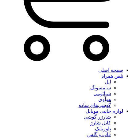
صفحه اصلی
تلفن همراه
اپل
سامسونگ
شیائومی
هوآوی
گوشی‌های ساده
لوازم جانبی موبایل
شارژر گوشی
کابل شارژ
پاوربانک
قاب و گلس